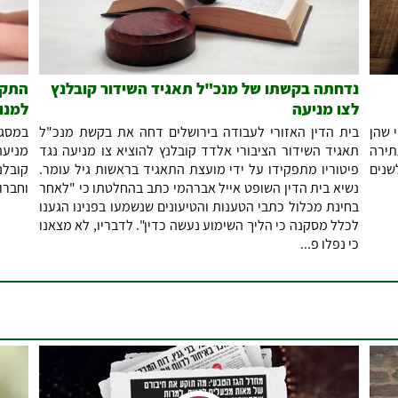
נדחתה בקשתו של מנכ"ל תאגיד השידור קובלנץ
התקי
לצו מניעה
למנו
 שהן
בית הדין האזורי לעבודה בירושלים דחה את בקשת מנכ"ל
במסגר
תירה
תאגיד השידור הציבורי אלדד קובלנץ להוציא צו מניעה נגד
מניעה
שנים
פיטוריו מתפקידו על ידי מועצת התאגיד בראשות גיל עומר.
קובלנ
נשיא בית הדין השופט אייל אברהמי כתב בהחלטתו כי "לאחר
וחברו
בחינת מכלול כתבי הטענות והטיעונים שנשמעו בפנינו הגענו
לכלל מסקנה כי הליך השימוע נעשה כדין". לדבריו, לא מצאנו
כי נפלו פ...