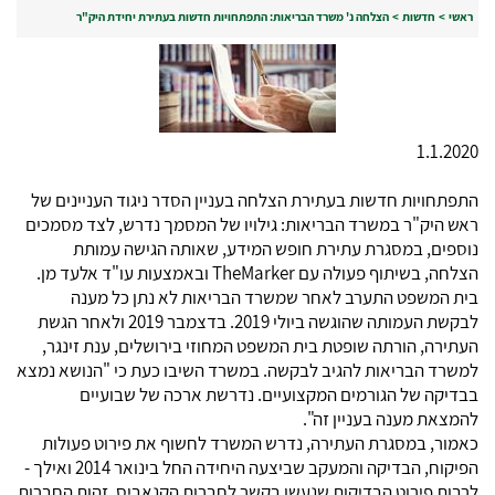
ראשי
>
חדשות
>
הצלחה נ' משרד הבריאות: התפתחויות חדשות בעתירת יחידת היק"ר
1.1.2020
התפתחויות חדשות בעתירת הצלחה בעניין הסדר ניגוד העניינים של
ראש היק"ר במשרד הבריאות: גילויו של המסמך נדרש, לצד מסמכים
נוספים, במסגרת עתירת חופש המידע, שאותה הגישה עמותת
הצלחה, בשיתוף פעולה עם
TheMarker
ובאמצעות עו"ד אלעד מן.
בית המשפט התערב לאחר שמשרד הבריאות לא נתן כל מענה
לבקשת העמותה שהוגשה ביולי 2019. בדצמבר 2019 ולאחר הגשת
העתירה, הורתה שופטת בית המשפט המחוזי בירושלים, ענת זינגר,
למשרד הבריאות להגיב לבקשה. במשרד השיבו כעת כי "הנושא נמצא
בבדיקה של הגורמים המקצועיים. נדרשת ארכה של שבועיים
להמצאת מענה בעניין זה".
כאמור, במסגרת העתירה, נדרש המשרד לחשוף את פירוט פעולות
הפיקוח, הבדיקה והמעקב שביצעה היחידה החל בינואר 2014 ואילך -
לרבות פירוט הבדיקות שנעשו בקשר לחברות הקנאביס, זהות החברות