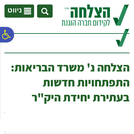
לתפריט
לתוכן
לתפריט
אתר
המרכזי
נגישות
ניווט
פ
סר
הצלחה נ' משרד הבריאות:
נג
התפתחויות חדשות
בעתירת יחידת היק"ר