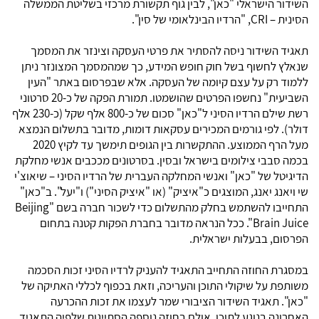
השידור הישראלי "כאן", לבין גוף תקשורת מרכזי בשליטת הממשלה
הסינית –
CRI
, "הרדיו הבינלאומי של סין".
תאגיד השידור ניסה להסתיר את פרטי העסקה וצינזר את המסמך
שנאלץ לחשוף בשל חוק חופש המידע, כך שמהמסמך המצונזר ניתן
ללמוד רק על עצם קיומה של העסקה. אלא שבפרסום באתר "העין
השביעית" נחשפו הפרטים שהושמטו. תמורת הפקה של כ-20 סרטוני
רשת שילם הרדיו הסיני ל"כאן" סכום של כ-800 אלף שקל (כ-230 אלף
דולר). לפי גורמים המכירים עסקאות דומות, מדובר בתשלום הנמצא
מעל הרף הממוצע. ההתקשרות בין הגופים תימשך עד לקיץ 2020
בכמה סבבי צילומים בישראל ובסין. בסרטונים מככבים אנשי מחלקת
הדיגיטל של "כאן" ואנשי המחלקה העברית של הרדיו הסיני – שיאוצ'י
שי ויאנג יאנג, המוצגים כ"איציק" (או "איציק הסיני") ו"יעל". ב"כאן"
התחייבו להשתמש בחלק מהתשלום כדי לשכור חברה בשם "
Beijing
Brain Juice
". ככל הנראה מדובר בחברת הפקות קטנה בתחום
הפרסום, בבעלות ישראלית.
במסגרת החוזה התחייב התאגיד להעניק לרדיו הסיני זכות הסכמה
משותפת על שיקולי התוכן והעריכה, וזאת בכפוף לכללי האתיקה של
"כאן". תאגיד השידור הציבורי שמר לעצמו את זכות ההכרעה
האחרונה בנוגע לתוכן, אולם בחוזה נוספה הסתייגות שלפיה התאגיד