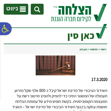
לתפריט
לתוכן
לתפריט
אתר
המרכזי
נגישות
ניווט
פ
כאן סין
סר
ראשי
>
חדשות
>
כאן סין
נג
17.3.2020
השידור הציבורי של מדינת ישראל קיבל כ-800 אלף שקל מזרוע
תעמולה של המשטר הסיני כדי להפיק ולהפיץ סרטוני רשת על
המעצמה הקומוניסטית. בקשת חופש מידע של עמותת הצלחה
חושפת עסקה בין גוף השידור הציבורי של מדינת ישראל – תאגיד