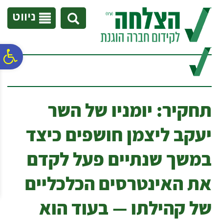
לתפריט
לתוכן
לתפריט
אתר
המרכזי
נגישות
ניווט
פ
סר
תחקיר: יומניו של השר
נג
יעקב ליצמן חושפים כיצד
במשך שנתיים פעל לקדם
את האינטרסים הכלכליים
של קהילתו — בעוד הוא