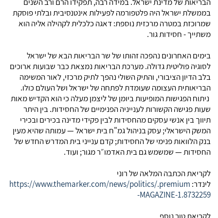
הבריאות של מדינת ישראל. במידה רבה, תפקידו הרם ורב השנים
בממשלת ישראל היה פלטפורמה לפעילות אינטנסיבית ובלתי פוסקת
שמרוכזת במטרה מרכזית נוספת: דאגה כלכלית לקהילה אליה הוא
משתייך - חסידות גור.
בימים האחרונים נהפכה זהותו של שר הבריאות הבא של ישראל
לסוגיה פוליטית גדולה. מערכת הבריאות נמצאת כבר שבועות ארוכים
בלב הדיון הציבורי, והתיק השולי נהפך לתיק מרכזי, לאור המשימה
הבריאותית העצומה שעומדת לפתחה של ישראל ושל העולם כולו.
ניתוח הפגישות המופיעות ביומן של ליצמן מעלה כי הוא הקדיש מאות
שעות פגישה הקשורות לענייניה הפנימיים של החסידות. בין היתר
תיווך בין אנשי עסקים מהחסידות לבין פקידי מדינה בכירים ובכירי
המשק הישראלי; עסק בניהול גמ"ח בית ישראל — עמותה שהיא מעין
בנק הלוואות פנימי של החסידות; קדם ענייני בית המדרש החדש של
החסידות — שמשמש גם בית האדמו״ר מגור; ועוד.
לקריאת הכתבה המלאה של רוני
לינדר:
https://www.themarker.com/news/politics/.premium
-MAGAZINE-1.8732259
לקריאת טור נוסף