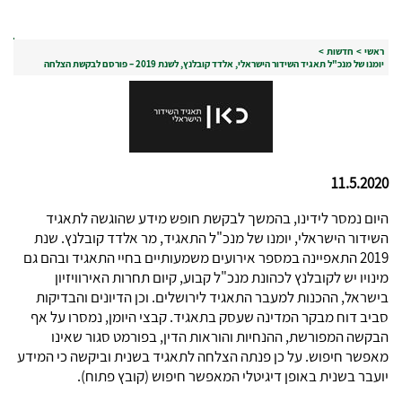
ראשי
>
חדשות
>
יומנו של מנכ"ל תאגיד השידור הישראלי, אלדד קובלנץ, לשנת 2019 – פורסם לבקשת הצלחה
11.5.2020
היום נמסר לידינו, בהמשך לבקשת חופש מידע שהוגשה לתאגיד
השידור הישראלי, יומנו של מנכ"ל התאגיד, מר אלדד קובלנץ. שנת
2019 התאפיינה במספר אירועים משמעותיים בחיי התאגיד ובהם גם
מינויו יש לקובלנץ לכהונת מנכ"ל קבוע, קיום תחרות האירוויזיון
בישראל, ההכנות למעבר התאגיד לירושלים. וכן הדיונים והבדיקות
סביב דוח מבקר המדינה שעסק בתאגיד. קבצי היומן, נמסרו על אף
הבקשה המפורשת, ההנחיות והוראות הדין, בפורמט סגור שאינו
מאפשר חיפוש. על כן פנתה הצלחה לתאגיד בשנית וביקשה כי המידע
יועבר בשנית באופן דיגיטלי המאפשר חיפוש (קובץ פתוח).