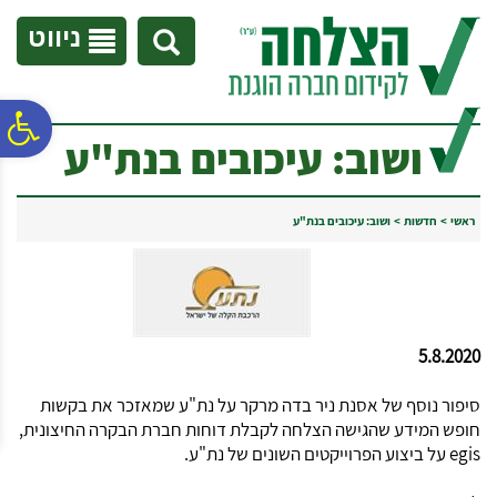
לתפריט
לתוכן
לתפריט
אתר
המרכזי
נגישות
ניווט
פ
ושוב: עיכובים בנת"ע
סר
ראשי
>
חדשות
>
ושוב: עיכובים בנת"ע
נג
5.8.2020
סיפור נוסף של אסנת ניר בדה מרקר על נת"ע שמאזכר את בקשות
חופש המידע שהגישה הצלחה לקבלת דוחות חברת הבקרה החיצונית,
egis
על ביצוע הפרוייקטים השונים של נת"ע.