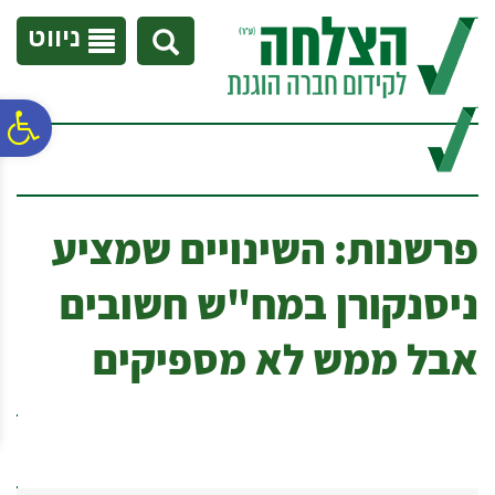
לתפריט
לתוכן
לתפריט
אתר
המרכזי
נגישות
ניווט
פ
סר
פרשנות: השינויים שמציע
נג
ניסנקורן במח"ש חשובים
אבל ממש לא מספיקים