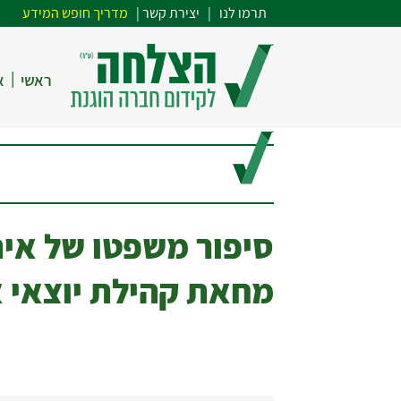
תרמו לנו
| י
צירת קשר
|
מדריך חופש המידע
|
ראשי
א
סיפור משפטו של אית
מחאת קהילת יוצאי א