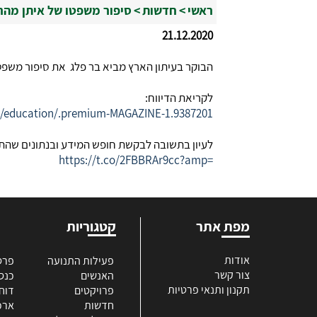
ראשי
>
חדשות
>
סיפור משפטו של איתן מהרט
21.12.2020
הבוקר בעיתון הארץ מביא בר פלג את סיפור משפטו
לקריאת הדיווח:
ws/education/.premium-MAGAZINE-1.9387201
לעיון בתשובה לבקשת חופש המידע ובנתונים שהת
https://t.co/2FBBRAr9cc?amp=
מפת אתר
קטגוריות
אודות
פעילות התנועה
פרס
צור קשר
האנשים
כנס
תקנון ותנאי פרטיות
פרויקטים
דוח
חדשות
ארכי