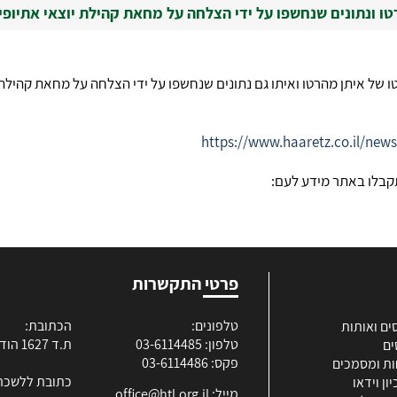
ו ונתונים שנחשפו על ידי הצלחה על מחאת קהילת יוצאי אתיופי
 של איתן מהרטו ואיתו גם נתונים שנחשפו על ידי הצלחה על מחאת קהילת
https://www.haaretz.co.il/ne
קבלו באתר מידע לעם:
פרטי התקשרות
טלפונים:
הכתובת:
ים ואותות
טלפון: 03-6114485
ת.ד 1627 הוד השרון
ים
פקס: 03-6114486
ות ומסמכים
כתובת ללשכה
ון וידאו
מייל:
office@htl.org.il