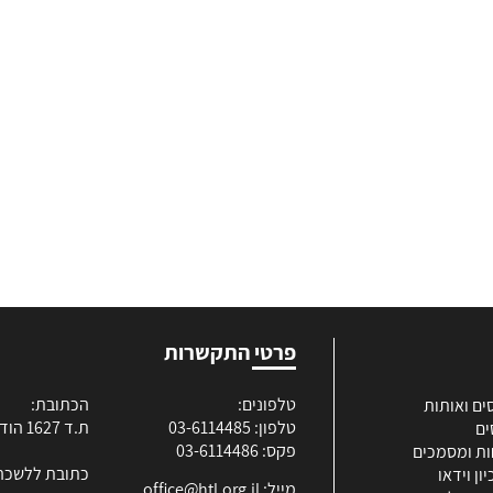
פרטי התקשרות
טלפונים:
הכתובת:
ים ואותות
טלפון: 03-6114485
ת.ד 1627 הוד השרון
ים
פקס: 03-6114486
ות ומסמכים
כתובת ללשכה
ון וידאו
מייל:
office@htl.org.il