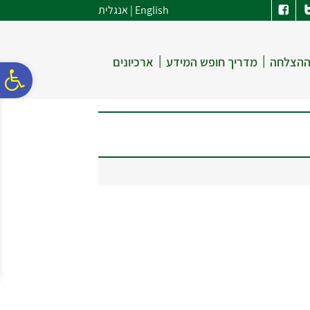
לתפריט
לתוכן
לתפריט
English
|
אנגלית
אתר
המרכזי
נגישות
|
|
ההצלחה
מדריך חופש המידע
ארכיונים
פ
סר
נג