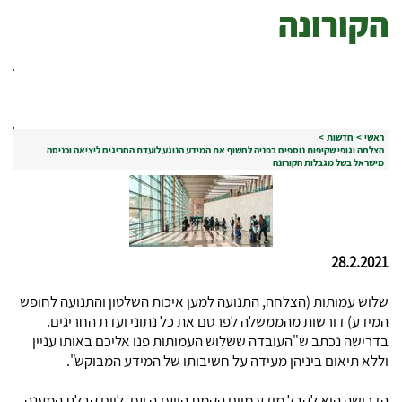
הקורונה
ראשי
>
חדשות
>
הצלחה וגופי שקיפות נוספים בפניה לחשוף את המידע הנוגע לועדת החריגים ליציאה וכניסה
מישראל בשל מגבלות הקורונה
28.2.2021
שלוש עמותות (הצלחה, התנועה למען איכות השלטון והתנועה לחופש
המידע) דורשות מהממשלה לפרסם את כל נתוני ועדת החריגים.
בדרישה נכתב ש"העובדה ששלוש העמותות פנו אליכם באותו עניין
וללא תיאום ביניהן מעידה על חשיבותו של המידע המבוקש".
הדרישה היא לקבל מידע מיום הקמת הוועדה ועד ליום קבלת המענה,