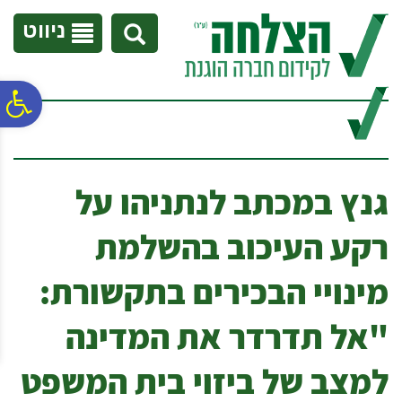
לתפריט
לתוכן
לתפריט
אתר
המרכזי
נגישות
ניווט
פ
סר
גנץ במכתב לנתניהו על
נג
רקע העיכוב בהשלמת
מינויי הבכירים בתקשורת:
"אל תדרדר את המדינה
למצב של ביזוי בית המשפט