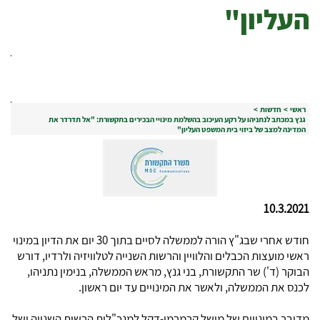
העליון"
ראשי
>
חדשות
>
גנץ במכתב לנתניהו על רקע העיכוב בהשלמת מינויי הבכירים בתקשורת: "אל תדרדר את
המדינה למצב של ביזוי בית המשפט העליון"
10.3.2021
חודש אחרי שבג"ץ הורה לממשלה לסיים בתוך 30 יום את הדיון במינוי
ראשי מועצות הכבלים והלוויין והרשות השנייה לטלוויזיה ולרדיו, דורש
הבוקר (ד') שר התקשורת, בני גנץ, מראש הממשלה, בנימין נתניהו,
לכנס את הממשלה, ולאשר את המינויים עד יום ראשון.
מדובר במינויים של מישל קרמרמן-דקל למנכ"לית הרשות השנייה ושל