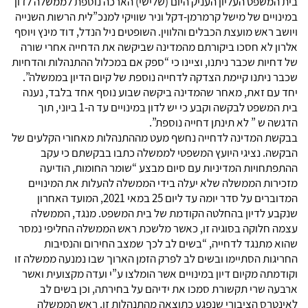
בית המשפט העליון העניק היום (שלישי) הארכה נוספת לממשלה לדון
במינויים של מישל קרמרמן-דקל וניר שוויקי למנכ”לית הרשות השנייה
ויושב ראש מועצת הכבלים והלווין. השופטים ניל הנדל, דוד מינץ ויוסף
אלרון לא חסכו ביקורתם מהמדינה שביקשה את הדחייה אחרי שורה
של דחיות שכבר ניתנו, וציינו כי “ספק אם במכלול ההתנהלות והדחיות
שכבר ניתנו קיימת הצדקה לדחייה נוספת של קיום הדיון בממשלה”.
יחד עם זאת, מאחר שהמדינה ביקשה שבוע נוסף אחד בלבד, נענה
בית המשפט לבקשה וקבע כי יש לדון במינויים עד ה-1 ביוני, תוך
הדגשה ש ” לא תינתן דחייה נוספת”.
בבקשת המדינה לדחייה נחשף מעט מההתנהלות מאחורי הקלעים של
הבקשה. נציגי היועץ המשפטי לממשלה כתבו בבקשתם כי עקב
ההתפתחויות המדיניות עם סיום מבצע “שומר החומות, הודיעה
מזכירות הממשלה שלא יעלה בידי הממשלה להעלות את המינויים
המדוברים על סדר יומה עד ליום 25 במאי 2021, המועד האחרון
שנקבע לדיון בהחלטה הקודמת של בית המשפט. מנגד, הממשלה
עצמה חלוקה בסוגיה זו, כאשר מלשכת ראש הממשלה החליפי נמסר
שהוא מתנגד לדחייה, “בשים לב לכך שמצב החירום והנסיבות
החריגות הסתיימו ובשים לב לפרק הזמן הארוך שבו נמנעה ממשלה זו
וקודמתה מקיום דיון במינויים אשר הומלצו ע”י ועדה מקצועית ואשר
ארבעה שרי תקשורת סמכו את ידיהם על בחירתה, וכן בשים לב
לאינטרס הציבורי שנפגע כתוצאה מהתנהלות זו. ראש הממשלה