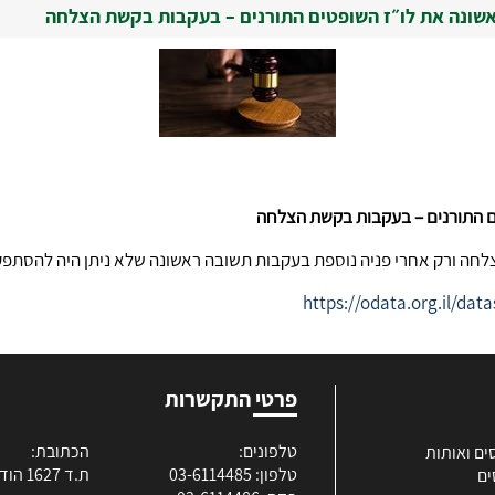
שונה את לו״ז השופטים התורנים – בעקבות בקשת הצלחה
 התורנים
– בעקבות בקשת הצלחה
חה ורק אחרי פניה נוספת בעקבות תשובה ראשונה שלא ניתן היה להסתפק
https://odata.org.il/da
פרטי התקשרות
טלפונים:
הכתובת:
ים ואותות
טלפון: 03-6114485
ת.ד 1627 הוד השרון
ים