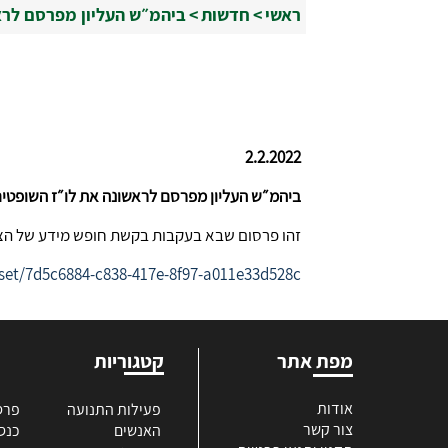
ראשי
>
חדשות
>
ביהמ״ש העליון מפרסם לרא
2.2.2022
ביהמ״ש העליון מפרסם לראשונה את לו״ז השופטים
זהו פרסום שבא בעקבות בקשת חופש מידע של הצל
taset/7d5c6884-c838-417e-8f97-a011e33d528c
מפת אתר
קטגוריות
אודות
פעילות התנועה
פרס
צור קשר
האנשים
כנס