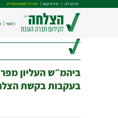
תרמו לנו
| י
צירת קשר
|
מדריך חופש המידע
|
ראשי
א
ביהמ״ש העליון מפרס
בעקבות בקשת הצלח