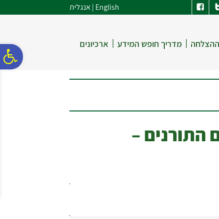
לתפריט
לתוכן
לתפריט
English
|
אנגלית
אתר
המרכזי
נגישות
|
|
ההצלחה
מדריך חופש המידע
ארכיונים
פ
סר
נג
 התורנים –