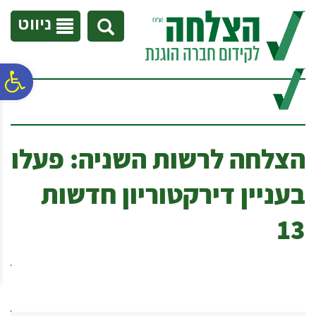
לתפריט
לתוכן
לתפריט
אתר
המרכזי
נגישות
ניווט
פ
סר
הצלחה לרשות השניה: פעלו
נג
בעניין דירקטוריון חדשות
13