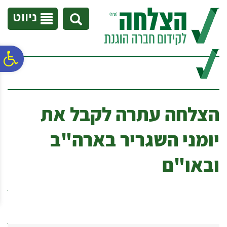
לתפריט
לתוכן
לתפריט
אתר
המרכזי
נגישות
ניווט
פ
סר
הצלחה עתרה לקבל את
נג
יומני השגריר בארה"ב
ובאו"ם