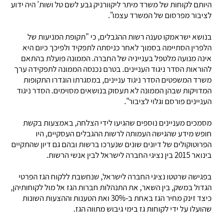
היותם לקוחות של משרד מיתר ליקוורניק גבע לשם טל ושות' היה ידוע
לציבור מפרסום של המשרד עצמו".
בנושא ישראמקו טענה רשות ההגבלים, כי "תקופת המניעות של
הלפרין הסתיימה בסמוך לאחר כניסתה לתפקיד ולפיכך כיום היא
אינה מנועה מלטפל בענייניה של החברה. הממונה פועלת בהתאם
להוראות הסדר ניגוד העניינים. בטרם נכנסה הממונה לתפקידה ערך
משרד המשפטים הסדר ניגוד עניינים, במסגרתו הוגדרו התקופות
המדויקות שבהן הממונה לא תעסוק בנושאים מסוימים. הסדר ניגוד
העניינים פורסם וגלוי לציבור".
מסמכים מעניינים נוספים שהגיעו לידי הצלחה, באמצעות בקשת
חופש מידע שהגישה העמותה לרשות ההגבלים העסקיים, היו
הפרוטוקולים של דיונים שונים שנערכו ברשות ובהם גם דיון שהתקיים
בינואר 2015 בין נציגי החברה לישראל לבין אנשי הרשות.
בפגישה שרטטו נציגי החברה לישראל, שנחשבת ללקוח הגז הפרטי
הגדול במשק, בין השאר, את התנהלות חברות הגז אל מול לקוחותיהן,
כיצד זינק מחיר הגז באחת ב-30% ואת הטענות וההצעות השונות
שהועלו על ידי לקוחות גז בימי גיבוש מתווה הגז.