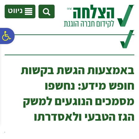
לתפריט
לתוכן
לתפריט
אתר
המרכזי
נגישות
ניווט
פ
סר
באמצעות הגשת בקשות
נג
חופש מידע: נחשפו
מסמכים הנוגעים למשק
הגז הטבעי ולאסדרתו