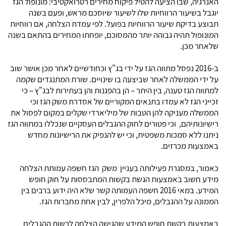
האנרגיה, שבו הציעה להטיל פיקוח מחירים רטרואקטיבי: מונופול הגז
יוגבל בשיעור הרווחיות שלו לשיעור שיוסכם מראש, ופעם בשנה
תבוצע בדיקת שיעור הרווחיות בפועל. לפי עמדת הצלחה, אם רווחיות
המונופול תהיה גבוהה יותר מהמסוכם, יופחתו המחירים בהתאם בשנה
שלאחר מכן.
ב-2016 נפסל מתווה הגז על ידי בג"ץ וכחודשיים לאחר מכן אושר שוב
על ידי הממשלה לאחר שביצעה בו שינויים. שורת המתנגדים שקמה
למתווה הגז טענה, בין היתר – הן בהפגנות והן בעתירות לבג"ץ – כי
זכייני הגז לא עמדו בתנאים המקוריים של אסדרת משק הגז וכי
הממשלה מעניקה להן הטבות של מיליארדי שקלים במקום לפסול את
רישיונותיהם, וכי פטורים לחוק ההגבלים העסקיים שנכללו במתווה הגז
ניתנו ללא סמכות משפטית, וכי יש להנפיק את הרישיונות מחדש
באמצעות מכרזים.
כאמור, במסגרת פעילותה בעניין משק הגז חשפה עמותת הצלחה
מידע חשוב באמצעות הגשת בקשות המתבססות על חוק חופש
המידע. במאי 2016 חשפה העמותה קשר שלא היה ידוע ברבים בין
הממונה על ההגבלים, מיכל הלפרין, לבין אחת מחברות הגז.
באמצעות בקשת חופש המידע שהגישה הצלחה לרשות ההגבלים