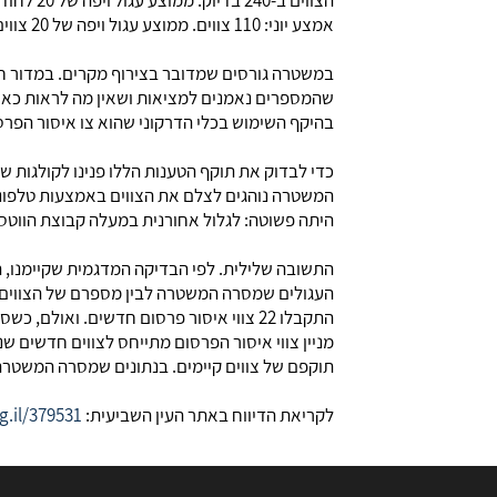
אמצע יוני: 110 צווים. ממוצע עגול ויפה של 20 צווים לחודש. שוב. האם מדובר בצירוף מקרים, או שמא בפברוק נתונים מרושל במיוחד?
במשטרה גורסים שמדובר בצירוף מקרים. במדור ח
שהמספרים נאמנים למציאות ושאין מה לראות כאן,
בהיקף השימוש בכלי הדרקוני שהוא צו איסור הפרסו
כדי לבדוק את תוקף הטענות הללו פנינו לקולגות ש
המשטרה נוהגים לצלם את הצווים באמצעות טלפונ
היתה פשוטה: לגלול אחורנית במעלה קבוצת הווטס
התשובה שלילית. לפי הבדיקה המדגמית שקיימנו, ה
התקבלו 22 צווי איסור פרסום חדשים. ואולם, כשסופרים את מספר הצווים שהופצו בזמן אמת מתגלה פער גדול: כתבי הפלילים קיבלו בחודש זה רק 12 צווים.
מניין צווי איסור הפרסום מתייחס לצווים חדשים
תוקפם של צווים קיימים. בנתונים שמסרה המשטר
לקריאת הדיווח באתר העין השביעית:
g.il/379531