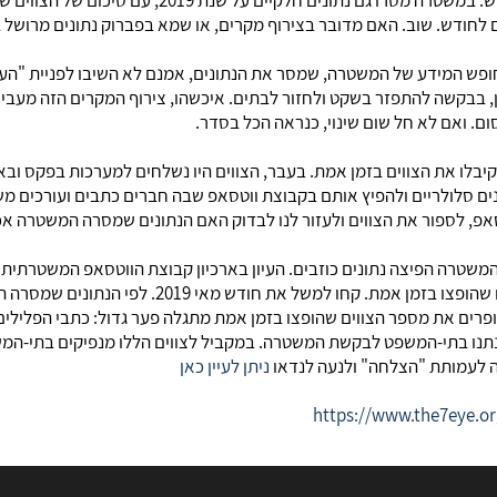
הצווים ב-240 בדיוק. ממוצע עגול ויפה של 20 לחודש. ב
ופש המידע של המשטרה, שמסר את הנתונים, אמנם לא השיבו לפניית "הע
 בבקשה להתפזר בשקט ולחזור לבתים. איכשהו, צירוף המקרים הזה מעביר 
ם. ואם לא חל שום שינוי, כנראה הכל בסדר.
קיבלו את הצווים בזמן אמת. בעבר, הצווים היו נשלחים למערכות בפקס ובא
ים סלולריים ולהפיץ אותם בקבוצת ווטסאפ שבה חברים כתבים ועורכים מ
אפ, לספור את הצווים ולעזור לנו לבדוק האם הנתונים שמסרה המשטרה אכ
משטרה הפיצה נתונים כוזבים. העיון בארכיון קבוצת הווטסאפ המשטרתית ה
העגולים שמסרה המשטרה לבין מספרם של הצווים שהופצ
 שנתנו בתי-המשפט לבקשת המשטרה. במקביל לצווים הללו מנפיקים בתי-המ
ה לעמותת "הצלחה" ולנעה לנדאו
ניתן לעיין כאן
https://www.the7eye.or