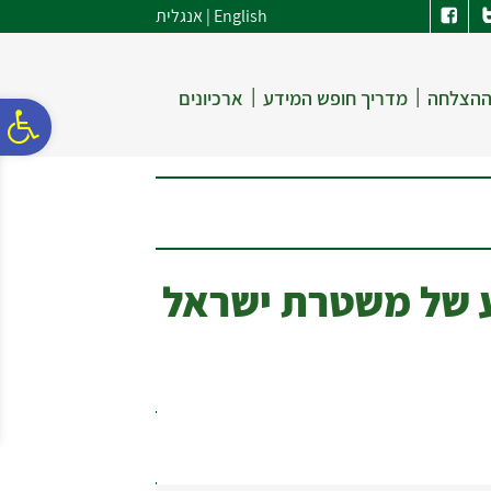
לתפריט
לתוכן
לתפריט
English
|
אנגלית
אתר
המרכזי
נגישות
|
|
ההצלחה
מדריך חופש המידע
ארכיונים
פ
סר
נג
 של משטרת ישראל