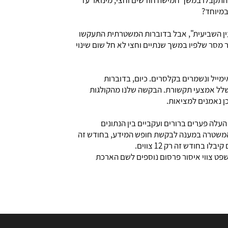
משטרה מסרו גם נתונים חלקיים על שנת 2019, עם סיכום של הצווים שהתקבלו במשך חמישה חודשים וחצי, מינואר עד
ין השביעית", אבל בדוברות המשטרתית התעקשו
מסר שלפיו במשך שנתיים וחצי לא חל שום שינוי
ימייל ונשמרים בקלסרים. כיום, בדוברות
שלל אמצעי תקשורת. הבקשה שלנו מהקולגות
ן נאמנים למציאות.
עלה פערים ברורים ועקביים בין הנתונים
ו בזמן אמת. קחו למשל את חודש מאי 2019. לפי הנתונים שמסרה המשטרה במענה לבקשת חופש המידע, בחודש זה
שפט צווי איסור פרסום נוספים לשם הארכת