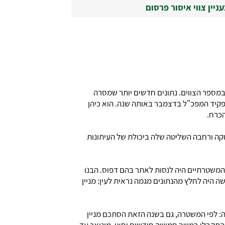
ן צווי איסור פרסום
מספר הצווים. נתונים חדשים יותר שמסרה
חר מכן חל זינוק חד: ב-2015 הסתכם מספר הצווים ב-132. אלשיך נכנס לתפקיד המפכ"ל בדצמבר באותה שנה. הוא כיהן
ה ורחבה השליטה שלה ביכולת של העיתונות
המשטרתיים היה לנסות לאתר בהם דפוס. הבנו
 היה לחלץ מהנתונים מגמה נראית לעין: מניין
. ממוצע עגול ויפה של 20 לחודש. ספירת הצווים שניתנו ב-2017 זימנה לנו הפתעה: לפי המשטרה, גם בשנה הזאת הסתכם מניין