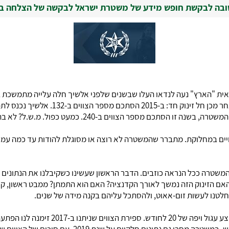
בה לבקשת חופש מידע של משטרת ישראל לבקשה של הצלחה בעניי
ית "הארץ" נעה לנדאו העלו שבשנים שלפני אלשיך חלה עלייה מתמשכת ב
המשטרה לעמותת "הצלחה" מצביעים על כך שלא
ים במחלוקת. מתברר שהמשטרה לא רוצה או מסוגלת להודות עד כמה עמוק
שטרה ככל הנראה כוזבים. הדבר הראשון שעשינו כשקיבלנו את הנתונים 
 האם הזינוק הזה נמשך לאורך הקדנציה? האם הוא התמתן? ממבט ראשון, קשה
 החלטנו לעשות זום-אאוט, ולהסתכל עליהם בקנה מידה של שנים.
ב-2018, כאמור, ספרנו 240 צווי איסור פרסום