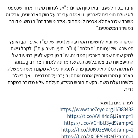
עובד בכיר לשעבר בארכיון המדינה: "יש לפחות משרד אחד שכמעט
לא שולח חומרים לארכיון. זו אמנם עבירה על חוק הארכיונים, אבל זה
משרד שכנראה לא אכפת לו מהחוק. איזה משרד זה? תנחש. מדובר
במשרד המשפטים
".
המקרה שהוביל לחשיפת המידע הוא ניסיון של עו"ד אלעד מן, היועץ
המשפטי של עמותת "הצלחה" (ויו"ר "העין השביעית"), לקבל גישה
לתיק שהיה שמור בארכיון המדינה. עו"ד מן ביקש לעיין בתיעוד של
התייעצויות שבוצעו בלשכת נשיא המדינה לאחר רצח רבין, בנוגע
להחלטה למנות את שמעון פרס לתפקיד ממלא מקום ראש הממשלה.
בארכיון מסרו שהתיק אמנם אוחסן בעבר על המדפים – אך בשלב
כלשהו נעלם משם. בקשת חופש המידע העלתה שלא מדובר במקרה
נדיר.
לפרסומים בנושא:
https://www.the7eye.org.il/383432
https://t.co/VVIjX4dGjJ?amp=1
https://t.co/VGHbIJ3yd9?amp=1
https://t.co/d0KUzEW0Gd?amp=1
https://t.co/aXQEAjHOM7?amp=1