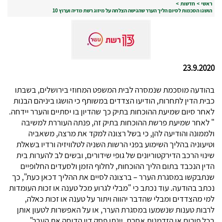
ראשי
>
חדשות
>
הושגו הסכמות לסיום הליך הערר שהגישה הצלחה על מיזוג רשת מדיה וערוץ 10
23.9.2020
בהודעה מוסכמת שנמסרה לבית המשפט המחוזי בירושלים, בשבתו
כבית הדין לתחרות, הודיעו הצדדים במשותף כי הושגו ביניהם הבנות
לאחר סיום שמיעת ההוכחות בתיק כך שהדיון בו יסתיים והערר יידחה.
" לאחר שמיעת פרשת ההוכחות בתיק זה, פנתה העוררת למשיבה
ולממונה והודיעה להן, כי בשל רצונה למקד את מרצה, משאביה
וטיעוניה בהליך השימוע בפני הרשות השניה לטלוויזיה ורדיו בשאלת
שינוי הרכב הדירקטוריונים של גופי שידורים, ובשים לב להערות בית
הדין הנכבד בתום הליך ההוכחות, לחלוף הזמן ולסעדים החלופיים
שנתבקשו במסגרת הערר – ברצונה לסיים את ההליך דכאן כעת", כך
נכתב בהודעה. עוד נכתב כי "מבלי לגרוע מכל טענה או זכות העומדות
למי מהצדדים ומבלי שהדבר יהווה ויתור על טענה או זכות כאלה,
לרבות טענות שנשמעו במסגרת הערר, או על האפשרות לטעון אותן
בכל פורום או הזדמנות אחרת, יינתן פסק דין הדוחה את הערר".