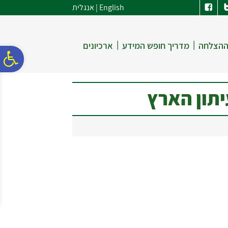
לתפריט
לתוכן
לתפריט
English
|
אנגלית
אתר
המרכזי
נגישות
|
|
ההצלחה
מדריך חופש המידע
ארכיונים
פ
סר
יתון הארץ
נג