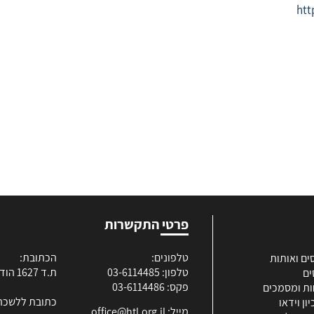
htt
פרטי התקשרות
טלפונים:
הכתובת:
ים ואותות
טלפון: 03-6114485
ת.ד 1627 הוד השרון
ים
פקס: 03-6114486
ות ומסמכים
כתובת ללשכה
ון וידאו
מייל:
office@htl.org.il