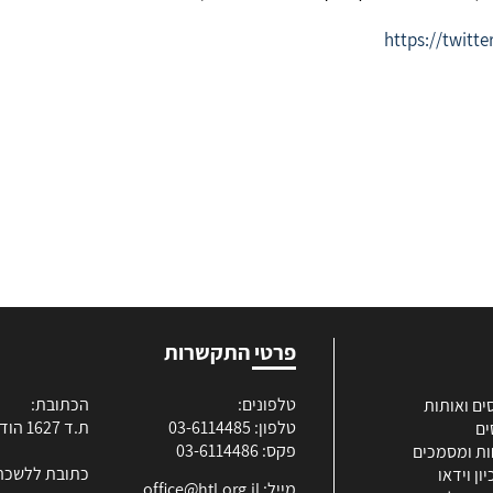
https://twitt
פרטי התקשרות
טלפונים:
הכתובת:
ים ואותות
טלפון: 03-6114485
ת.ד 1627 הוד השרון
ים
פקס: 03-6114486
ות ומסמכים
כתובת ללשכה
ון וידאו
מייל:
office@htl.org.il