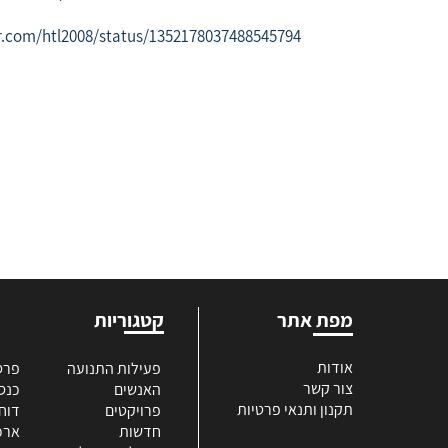
er.com/htl2008/status/1352178037488545794
מפת אתר
קטגוריות
אודות
פעילות התנועה
פרס
צור קשר
האנשים
כנס
תקנון ותנאי פרטיות
פרויקטים
דוח
חדשות
ארכי