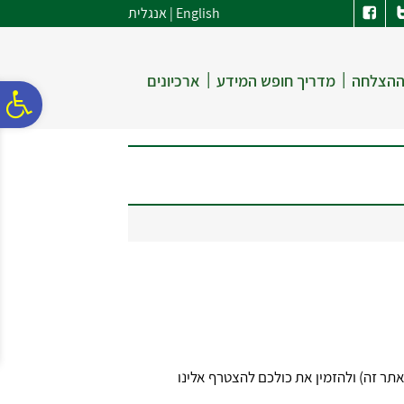
לתפריט
לתוכן
לתפריט
English
|
אנגלית
אתר
המרכזי
נגישות
|
|
ההצלחה
מדריך חופש המידע
ארכיונים
פ
סר
נג
 באתר זה) ולהזמין את כולכם להצטרף אלינו