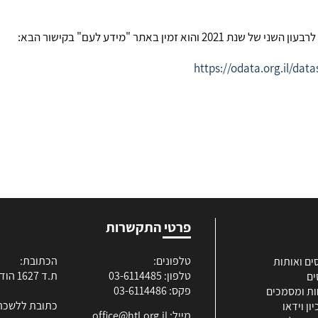
זמין באתר "מידע לעם" בקישור הבא:
https://odata.org.il/da
פרטי התקשרות
טלפונים:
הכתובת:
ים ואותות
טלפון: 03-6114485
ת.ד 1627 הוד השרון
ים
פקס: 03-6114486
ות ומסמכים
כתובת ללשכה
ון וידאו
מייל:
office@htl.org.il