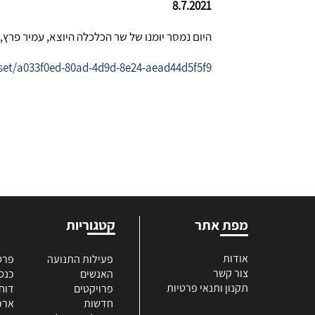
8.7.2021
היום נמסר יומנו של שר הכלכלה היוצא, עמיר פרץ, לרבעון השני של שנת 2021 והוא 
taset/a033f0ed-80ad-4d9d-8e24-aead44d5f5f9
מפת אתר
קטגוריות
אודות
פעילות התנועה
פרס
צור קשר
האנשים
כנס
תקנון ותנאי פרטיות
פרויקטים
דוח
חדשות
ארכי