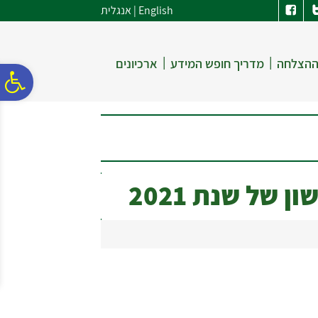
לתפריט
לתוכן
לתפריט
English
|
אנגלית
אתר
המרכזי
נגישות
|
|
ההצלחה
מדריך חופש המידע
ארכיונים
פ
סר
נג
של שנת 2021