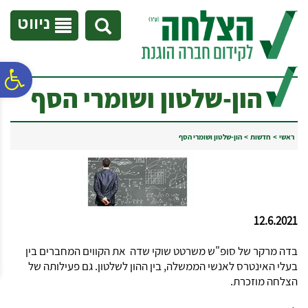
לתפריט
לתוכן
לתפריט
אתר
המרכזי
נגישות
ניווט
פ
הון-שלטון ושומרי הסף
סר
ראשי
>
חדשות
>
הון-שלטון ושומרי הסף
נג
12.6.2021
בדה מרקר של סופ"ש משרטט שוקי שדה את הקווים המחברים בין
בעלי האינטרס לאנשי הממשלה, בין ההון לשלטון. גם פעילותה של
הצלחה מוזכרת.