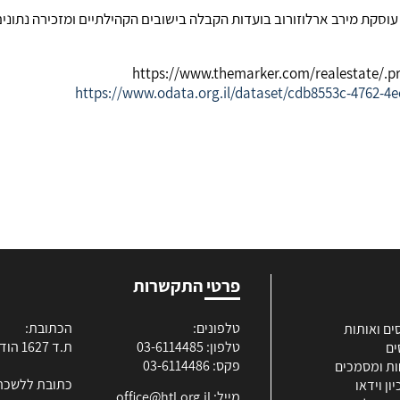
https://www.odata.org.il/dataset/cdb8553c-4762-4
פרטי התקשרות
טלפונים:
הכתובת:
ים ואותות
טלפון: 03-6114485
ת.ד 1627 הוד השרון
ים
פקס: 03-6114486
ות ומסמכים
כתובת ללשכה
ון וידאו
מייל:
office@htl.org.il