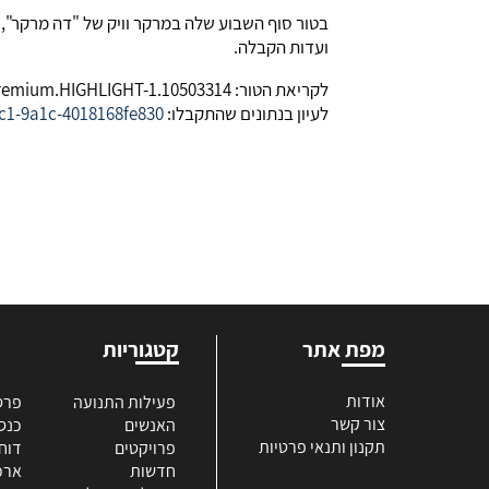
ועדות הקבלה.
לקריאת הטור: https://www.themarker.com/realestate/.premium.HIGHLIGHT-1.10503314
לעיון בנתונים שהתקבלו:
ec1-9a1c-4018168fe830
מפת אתר
קטגוריות
אודות
פעילות התנועה
פרס
צור קשר
האנשים
כנס
תקנון ותנאי פרטיות
פרויקטים
דוח
חדשות
ארכי