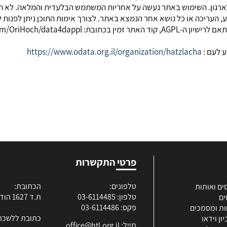
ת לארגון. השימוש באתר נעשה על אחריות המשתמש הבלעדית והמלאה. לא 
, העריכה או כל נושא אחר הנמצא באתר. לצורך אימות התוכן ניתן לפנות
 לעם :
https://www.odata.org.il/organization/hatzlacha
פרטי התקשרות
טלפונים:
הכתובת:
ים ואותות
טלפון: 03-6114485
ת.ד 1627 הוד השרון
ים
פקס: 03-6114486
ות ומסמכים
כתובת ללשכה
ון וידאו
מייל:
office@htl.org.il