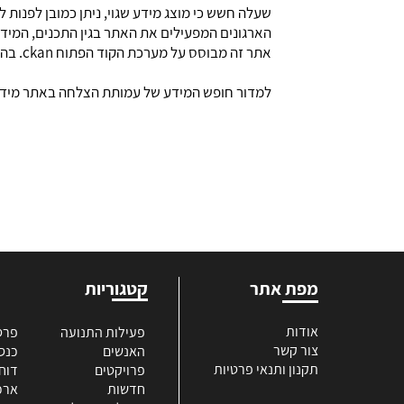
שעלה חשש כי מוצג מידע שגוי, ניתן כמובן לפנו
הארגונים המפעילים את האתר בגין התכנים, המידע
אתר זה מבוסס על מערכת הקוד הפתוח ckan. בהתאם לרישיון ה-AGPL, קוד האתר זמין בכתובת: https://github.com/OriHoch/data4dappl
למדור חופש המידע של עמותת הצלחה באתר מידע
מפת אתר
קטגוריות
אודות
פעילות התנועה
פרס
צור קשר
האנשים
כנס
תקנון ותנאי פרטיות
פרויקטים
דוח
חדשות
ארכי