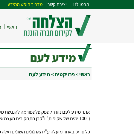
תרמו לנו
| י
צירת קשר
|
מדריך חופש המידע
|
ראשי
א
מידע לעם
ראשי
>
פרויקטים
>
מידע לעם
אתר מידע לעם נועד לספק פלטפורמה להנגשת מידע
("100 ימים של שקיפות" ו"קרן התחקירים העצמאית"). האתר מפותח ומופעל תוך שיתוף פעולה ותמיכה של איגוד האינטרנט הישראלי (ISOC-IL) והסדנא לידע ציבורי.
כל פריט באתר מועלה ע"י הארגונים השונים ואלה מ