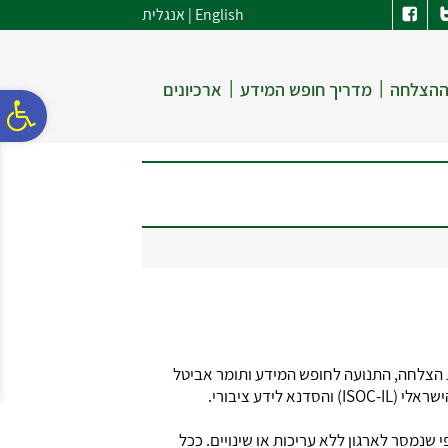
לתפריט
לתוכן
לתפריט
English
|
אנגלית
אתר
המרכזי
נגישות
|
|
ההצלחה
מדריך חופש המידע
ארכיונים
פ
סר
נג
 הצלחה, התנועה לחופש המידע ותומר אביטל
שנמסר לארגון ללא עריכות או שינויים. ככל