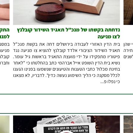
נדחתה בקשתו של מנכ"ל תאגיד השידור קובלנץ
התקי
לצו מניעה
למנו
 שהן
בית הדין האזורי לעבודה בירושלים דחה את בקשת מנכ"ל
במסגר
תירה
תאגיד השידור הציבורי אלדד קובלנץ להוציא צו מניעה נגד
מניעה
שנים
פיטוריו מתפקידו על ידי מועצת התאגיד בראשות גיל עומר.
קובלנ
נשיא בית הדין השופט אייל אברהמי כתב בהחלטתו כי "לאחר
וחברו
בחינת מכלול כתבי הטענות והטיעונים שנשמעו בפנינו הגענו
לכלל מסקנה כי הליך השימוע נעשה כדין". לדבריו, לא מצאנו
כי נפלו פ...