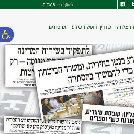
לתפריט
לתוכן
לתפריט
English
|
אנגלית
אתר
המרכזי
נגישות
|
|
ההצלחה
מדריך חופש המידע
ארכיונים
פ
סר
נג