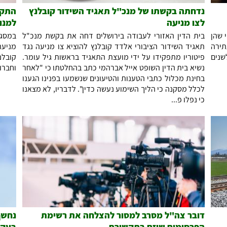
נדחתה בקשתו של מנכ"ל תאגיד השידור קובלנץ
התקי
לצו מניעה
למנו
 שהן
בית הדין האזורי לעבודה בירושלים דחה את בקשת מנכ"ל
במסגר
תירה
תאגיד השידור הציבורי אלדד קובלנץ להוציא צו מניעה נגד
מניעה
שנים
פיטוריו מתפקידו על ידי מועצת התאגיד בראשות גיל עומר.
קובלנ
נשיא בית הדין השופט אייל אברהמי כתב בהחלטתו כי "לאחר
וחברו
בחינת מכלול כתבי הטענות והטיעונים שנשמעו בפנינו הגענו
לכלל מסקנה כי הליך השימוע נעשה כדין". לדבריו, לא מצאנו
כי נפלו פ...
דובר צה"ל מסרב למסור להצלחה את רשימת
נחשף
הפרסומים שיזם בתקשורת
בעקב