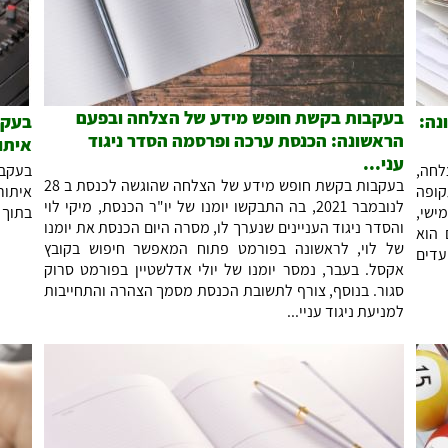
בעקבות בקשת חופש מידע של הצלחה ובפעם
נה:
בעקב
הראשונה: הכנסת ערכה ופרסמה הסדר ניגוד
איתו
עני...
לחה,
בעקבו
בעקבות בקשת חופש מידע של הצלחה שהוגשה לכנסת ב 28
ופה
איתור
לנובמבר 2021, בה התבקשו יומנו של יו"ר הכנסת, מיקי לוי
ר היום (חמישי,
בתוך 
והסדר ניגוד העניינים שנערך לו, מסרה היום הכנסת את יומנו
 הוא
של לוי, לראשונה בפורמט פתוח המאפשר חיפוש בקובץ
עדים
אקסל. בעבר, נמסר יומנו של יולי אדלשטיין בפורמט סרוק
סגור. בנוסף, צורף לתשובת הכנסת מסמך הצהרה והתחייבות
למניעת ניגוד עניי...