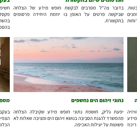
טוח.
בדובר צה"ל מסרבים לבקשת חופש מידע של הצלחה
חשיפת
מנים
שביקשה פרטים על האופן בו יוזמת היחידה פרסומים
פקסלו
וחות
בתקשורת.
בהשחר
בהסכם
נתוני זיהום הים נחשפים
מספר
יזיה
יפעת גליק, חושפת נתוני חופש מידע שקיבלה הצלחה
בעקב
מידע
מהמשרד להגנת הסביבה בנושא זיהום הים ומציבה שאלות לא
הצפיפ
יכוז
פשוטות על יעילות האכיפה.
הכלוא