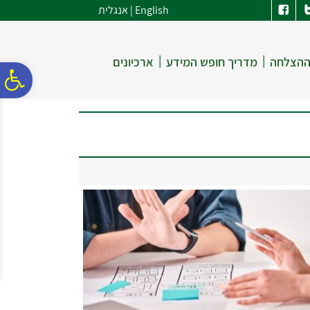
לתפריט
לתוכן
לתפריט
English
|
אנגלית
אתר
המרכזי
נגישות
|
|
ההצלחה
מדריך חופש המידע
ארכיונים
פ
סר
נג