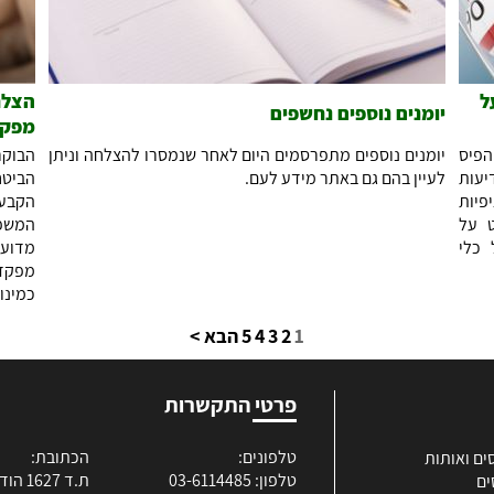
ל
הצלח
יומנים נוספים נחשפים
מפקד
פיס
יומנים נוספים מתפרסמים היום לאחר שנמסרו להצלחה וניתן
הבוקר
עות
לעיין בהם גם באתר מידע לעם.
הביטח
יפיות
הקבע 
ט על
המשפט
 כלי
מדוע 
מפקד/
כמינוי
1
2
3
4
5
הבא >
פרטי התקשרות
טלפונים:
הכתובת:
ים ואותות
טלפון: 03-6114485
ת.ד 1627 הוד השרון
ים