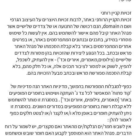
זכויות קניין רוחני
זכויות הקניין הרוחני באתר, לרבות זכויות היוצרים על העיצוב הגרפי
ושם ה domain, הנם רכושה של התנועה או של צדדים שלישיים אשר
מנהל האתר קיבל מהם אישור להשתמש בהם. אין לעשות כל שימוש
מסחרי במידע, בתכנים ובנתונים המתפרסמים באתר, או בפרטים
אחרים המתפרסמים באתר בלא קבלת הסכמתו של מנהל האתר
מראש ובכתב. בכל הנוגע ליצירות שהזכויות בהן מסורות לצדדים
שלישיים (צילומים,מאמרים, איורים וכד') - אין להעתיק, לשכפל,
להפיץ, לשווק או למסור לציבור תכנים אלה, או כל חלק מהם, בלא
קבלת הסכמה מפורשת מראש ובכתב מבעל הזכויות בהם.
כפוף למגבלות המפורטות בהמשך, מדיניות האתר הנה מדיניות של
'קוד פתוח' המאפשר לכל צד ג' העתקה ושימוש בחומרים המופיעים
באתר [מאמרים, צילומים, איורים וכד'] . במסגרת זו מותר להשתמש
ללא קבלת רשות בחומרים המופיעים במדורים השונים. במסגרת זו
ניתן להעתיק חומרים באופן מלא ו/או לקצר ו/או לצטט חלקים כפוף
לאמור להלן :
אין לשבש חמר/ים הנלקח/ים מהאתר ואם מקצרים, יש לשמור על רוח
הדברים. מנהל האתר הוא המוסמך לקבוע האם חומר שובש ומשתמש