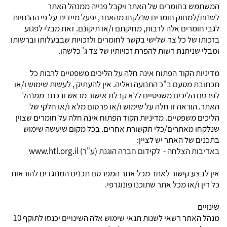
המשתמש בחומרים של האתר ויקבל פנייה ממנהל האתר
לשנות/למחוק חומרים שנלקחו מהאתר, יפעל מיידית על פי ההנחיות
לגבי חומרים אלה לרבות, מחיקתם ו/או תיקונם. זאת מבלי לפגוע
בזכותו של כל צד שלישי בקשר לחומרים ולזכויות שבבעלותו וברשותו
ומבלי שניתנת רשות להפרת זכויותיו של צד ג' כלשהו.
מדיניות הקוד הפתוח אינה חלה על הליכים משפטיים לרבות כל
תכתובת מטעם ב"כ התנועה ואליה. אין להעתיק , לעשות שימוש ו/או
לפרסם הליכים משפטיים ללא קבלת אישור מראש ובכתב ממנהל
האתר. הוראה זו חלה על שימוש ו/או פרסום מלא ו/או חלקי של
הליכים משפטיים. מדיניות הקוד הפתוח אינה חלה על חומרים שצוין
שנלקחו מאתרים/כלי תקשורת אחרים. בכל מקום שיעשה שימוש
בתכנים של האתר יש לציין:
באדיבות הצלחה - לקידום חברה הוגנת (ע"ר) www.htl.org.il
אין לבצע קישור לאתר מכל אתר המפרסם תכנים המנוגדים להוראות
כל דין ו/או מכל אתר שתוכנו פונוגרפי.
שינויים
מנהל האתר רשאי לשנות תנאי שימוש אלה השינויים יכנסו לתוקף 10