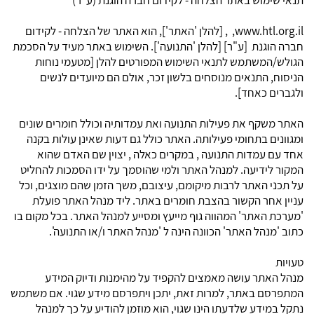
תנאי שימוש באתר הצלחה - לקידום חברה הוגנת (ע"ר)
www.htl.org.il, , [להלן 'האתר'], הוא האתר של הצלחה - לקידום
חברה הוגנת [ע"ר] [להלן 'התנועה']. השימוש באתר מעיד על הסכמת
הגולש/המשתמש לתנאי השימוש המפורטים להלן [מטעמי נוחות
הניסוח, התנאים מנוסחים בלשון זכר, אולם הם מיועדים לנשים
ולגברים כאחד].
האתר משקף את פעילות התנועה ואת עמדותיה וכולל חומרים שונים
ומגוונים בתחומי פעילותה. האתר כולל גם דעות שאינן עולות בקנה
אחד עם עמדות התנועה , במקרים כאלה , יצוין שם האדם שהוא
המקור לידיעה. למנהל האתר ולמי שהוסמך על ידו הסמכות להחליט
על תכני האתר לרבות מיקומם, עיצובם, משך הזמן שהם מוצגים, וכל
עניין אחר הקשור בהצבת חומרים באתר. ליד מנהל האתר פועלת
'מערכת האתר' המהווה גוף מייעץ ומסייע למנהל האתר. בכל מקום בו
כתוב 'מנהל האתר' הכוונה הינה ל 'מנהל האתר ו/או התנועה'.
טעויות
מנהל האתר עושה מאמצים להקפיד על מהימנות ודיוק המידע
המתפרסם באתר, למרות זאת, יתכן ויתפרסם מידע שגוי. אם משתמש
נתקל במידע שלדעתו הינו שגוי, הוא מוזמן להודיע על כך למנהל