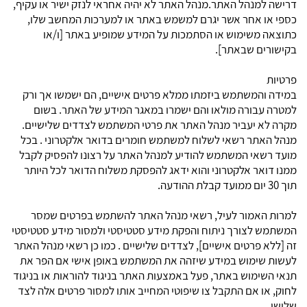
דרישה למנהל האתר.מנהל האתר לא יהיה אחראי לנזק ישיר או עקיף,
כספי או אחר אשר יגרם למשמש באתר או למערכות המחשב שלו,
כתוצאה משימוש או הסתמכות על המידע שמופיע באתר [ו/או
בקישורים שבאתר].
פרטיות
במידה והמשתמש ביזמתו ממלא פרטים אישיים, הם ישמשו אך ורק
למטרה עבורה מולאו והם ישמרו במאגר המידע של האתר. בשום
מקרה לא יעביר מנהל האתר את פרטי המשתמש לצדדים שלישיים.
מנהל האתר רשאי לשלוח למשתמש חומרים בדואר אלקטרוני . בכל
מועד רשאי המשתמש להודיע למנהל האתר על רצונו להפסיק לקבל
ממנו דואר אלקטרוני והוא ידאג להפסקת משלוח הדואר לכל היותר
תוך 30 יום ממועד קבלת ההודעה.
למרות האמור לעיל, רשאי מנהל האתר להשתמש בפרטים שמסר
המשתמש לצורך ניתוח והפקת מידע סטטיסטי ולמסור מידע סטטיסטי
זה [ללא פרטים אישיים], לצדדים שלישיים . כמו כן רשאי מנהל האתר
לעשות שימוש במידע שיזהה את המשתמש באופן אישי אם הפר את
תנאי השימוש באתר, פעל באמצעות האתר בניגוד להוראות או בניגוד
לחוק, או אם התקבל צו שיפוטי המחייב אותו למסור פרטים אלה לצד
שלישי.