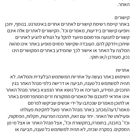
האתר.
קישורים
באתר קיימת רשימת קישורים לאתרים אחרים באינטרנט. בנוסף, יתכן
ויופיעו קישורים בידיעות, מאמרים וכד'. הקישורים לאתרים אלה אינם
קשורים לתנועה ופרסומם מיועד להקל על הגולש להגיע לאתרים
שיתכן ויזדקק להם. העובדה שקישור מסוים מופיע באתר אינו מהווה
המלצה על האתר או אישור לכך שהמידע באתרים המקושרים הינו
נכון, מעודכן ו/או חוקי.
אחריות
השימוש באתר נעשה על אחריות המשתמש הבלעדית והמלאה. לא
תהיה למשתמש כל טענה, תביעה או דרישה כלפי מנהל האתר בגין
התכנים, המידע, העריכה או כל נושא אחר הנמצא באתר.מנהל האתר
אינו אחראי לתוכנם של מאמרים ממקורות זרים המתפרסמים באתר
או לתוכן מאמרים שנכתבו על ידי אנשים שביקשו לפרסם
מאמר/דעה/מכתב באתר.מנהל האתר פועל לתקינות פעולתו
ופעילותו של האתר. יחד עם זאת, תתכנה הפרעות, תקלות, הפסקות,
וכד' בתכנה, בחומרה,בתקשורת וכד', אצל מנהל האתר או אצל מי מן
הספקים. במקרה שכזה, לא תהיה למשתמש כל טענה, תביעה או