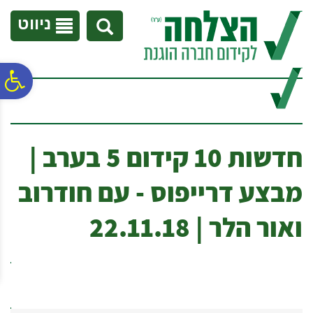
לתפריט
לתוכן
לתפריט
אתר
המרכזי
נגישות
ניווט
פ
סר
חדשות 10 קידום 5 בערב |
נג
מבצע דרייפוס - עם חודרוב
ואור הלר | 22.11.18