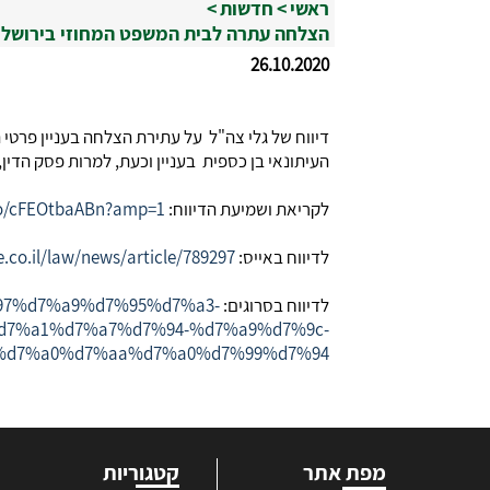
ראשי
>
חדשות
>
הצלחה עתרה לבית המשפט המחוזי בירושלים
26.10.2020
דיווח של גלי צה"ל על עתירת הצלחה בעניין פרטי העסקתה של שרה נ
העיתונאי בן כספית בעניין וכעת, למרות פסק הדין,
לקריאת ושמיעת הדיווח:
.co/cFEOtbaABn?amp=1
לדיווח באייס:
.co.il/law/news/article/789297
לדיווח בסרוגים:
%97%d7%a9%d7%95%d7%a3-
d7%a1%d7%a7%d7%94-%d7%a9%d7%9c-
%d7%a0%d7%aa%d7%a0%d7%99%d7%94
מפת אתר
קטגוריות