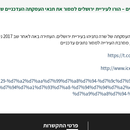
 – הורו לעיריית ירושלים למסור את תנאי העסקתה העדכניים 
תניהו בעיריית ירושלים. העתירה באה לאחר שב 2017 ניתן כבר פסק דין חשוב בעתירתו של
 מסרבת העירייה למסור נתונים עדכניים
https://t
http://www.ice
il/501129-%d7%a2%d7%aa%d7%99%d7%a8%d7%94-%d7%9c%d7
%d7%94%d7%a1%d7%93%d7%a8-%d7%94%d7%94%d7%a2%
%d7%a9%d7%a8%d7%94-
פרטי התקשרות