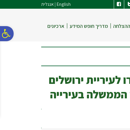
לתפריט
לתוכן
לתפריט
English
|
אנגלית
אתר
המרכזי
נגישות
|
|
ההצלחה
מדריך חופש המידע
ארכיונים
פ
סר
נג
 לעיריית ירושלים
הממשלה בעירייה