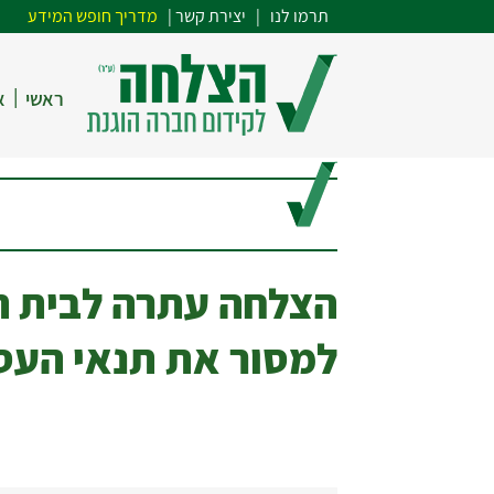
תרמו לנו
| י
צירת קשר
|
מדריך חופש המידע
|
ראשי
א
הצלחה עתרה לבית המ
למסור את תנאי העס