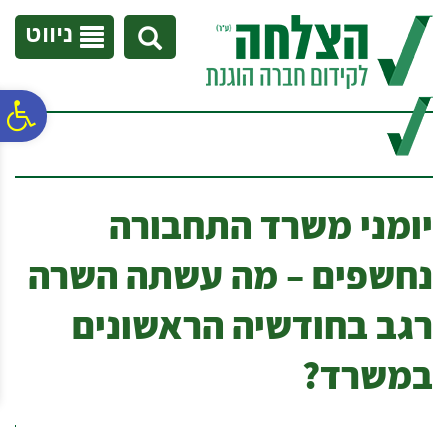
לתפריט
לתוכן
לתפריט
אתר
המרכזי
נגישות
ניווט
פ
סר
יומני משרד התחבורה
נג
נחשפים – מה עשתה השרה
רגב בחודשיה הראשונים
במשרד?