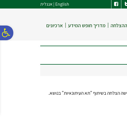
לתפריט
לתוכן
לתפריט
English
|
אנגלית
אתר
המרכזי
נגישות
|
|
ההצלחה
מדריך חופש המידע
ארכיונים
פ
סר
נג
גישה הצלחה בשיתוף "תא העיתונאיות" בנושא.