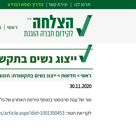
תרמו לנו
| י
צירת קשר
|
מדריך חופש המידע
|
ראשי
א
ייצוג נשים בתקש
ראשי
>
חדשות
>
ייצוג נשים בתקשורת: תמו
30.11.2020
טור של ענת סרגוסטי במוסף פירמה האחרון של גל
לקריאת הטור:
s/article.aspx?did=1001350453