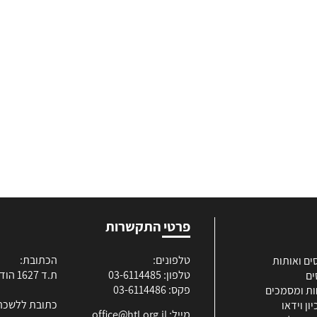
פרטי התקשרות
טלפונים:
הכתובת:
ים ואותות
טלפון: 03-6114485
ת.ד 1627 הוד השרון
ים
פקס: 03-6114486
ות ומסמכים
כתובת ללשכה
ון וידאו
מייל:
office@htl.org.il