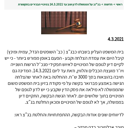
ראשי
>
חדשות
>
בג"צ: על הממשלה לדון שוב עד 14.3.2021 במינויי הבכירים בתקשורת
4.3.2021
בית המשפט העליון בשבתו כבג"צ ( כב' השופטים הנדל, עמית ומינץ)
קיבל היום את עמדת הצלחה וקבע - הפעם באופן מפורש ביותר - כי יש
לקיים דיון לגופם של המינויים לאיוש תפקידי מנכ״ל הרשות השנייה
ויו״ר מועצת הכבלים והלווין, וזאת עד ליום 14.3.2021. המדינה גם
חויבה בהוצאות בסך 3000 ש״ח. ההחלטה באה לאחר שהצלחה
הגישה באמצע פברואר בקשה על פי פקודת בזיון בית המשפט משום
שהממשלה לא מילאה את פסק הדין שקבע כי יש לדון לגופם של
המינויים בתוך שלושים יום. לאחר הגשת הבקשה, התקיים דיון
בממשלה, אך לא לגופם של המינויים ומכאן החלטת בג"צ.
לדיווחים שונים אודות הבקשה, ההתפתחויות והחלטת בג"צ ראו:
מירב ארלוזורוב בדה מרקר –