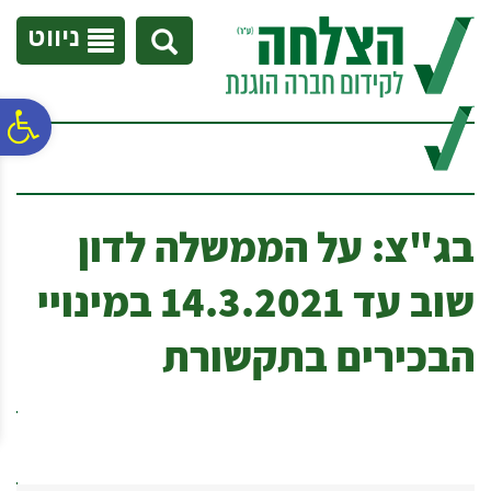
לתפריט
לתוכן
לתפריט
אתר
המרכזי
נגישות
ניווט
פ
סר
בג"צ: על הממשלה לדון
נג
שוב עד 14.3.2021 במינויי
הבכירים בתקשורת