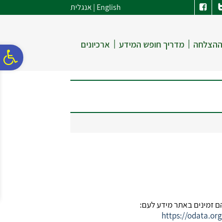
לתפריט
לתוכן
לתפריט
English
|
אנגלית
אתר
המרכזי
נגישות
|
|
ההצלחה
מדריך חופש המידע
ארכיונים
פ
סר
נג
ם זמינים באתר מידע לעם:
https://odata.or