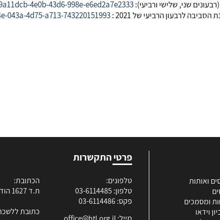
/79a11dcb-4e0b-43d6-998e-e6ed2a7e2333
ביבה לרבעון הרביעי של 2021 :
24e-043a-4d75-a713-743220151993
פרטי התקשרות
טלפונים:
הכתובת:
ים ואותות
טלפון: 03-6114485
ת.ד 1627 הוד השרון
ים
פקס: 03-6114486
ות ומסמכים
כתובת ללשכה
ון וידאו
מייל:
office@htl.org.il