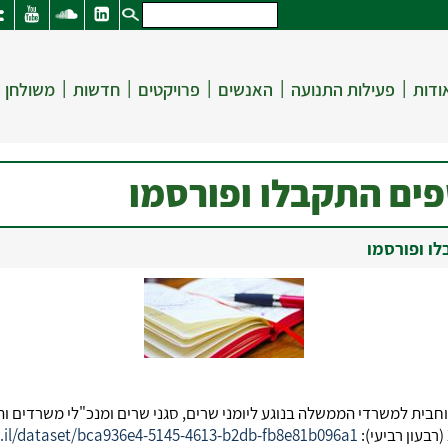
|
|
|
|
|
ודות
פעילות התנועה
האנשים
פרויקטים
חדשות
משולחן 
פים התקבלו ופורסמו
לו ופורסמו
ית למשרדי הממשלה בנוגע ליומני שרים, סגני שרים ומנכ"לי משרדים וה
g.il/dataset/bca936e4-5145-4613-b2db-fb8e81b096a1