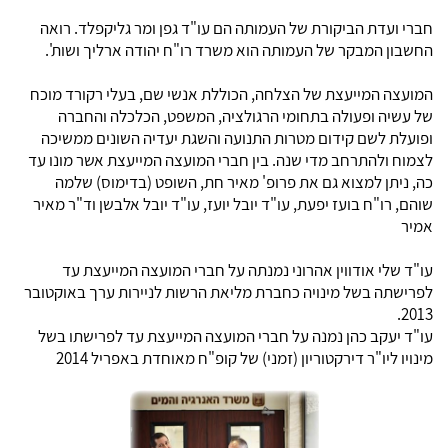
חברי ועדת הביקורת של העמותה הם עו"ד גפן ומר גליקפלד. רואה
החשבון המבקר של העמותה הוא משרד רו"ח יהודה ארליך ושות'.
המועצה המייעצת של הצלחה, הכוללת אנשי שם, בעלי רקורד מוכח
של עשיה ופעולה בתחומי הרגולציה, המשפט, הכלכלה והחברה
ופועלת לשם קידום מטרות התנועה והשגת יעדיה השונים ממשיכה
לצמוח ולהתרחב מדי שנה. בין חברי המועצה המייעצת אשר מונו עד
כה, ניתן למצוא גם את פרופ' מאיר חת, השופט (בדימוס) שלמה
שוהם, רו"ח בועז יפעת, עו"ד יובל יועז, עו"ד יובל אלבשן וד"ר מאיר
אמיר
עו"ד שלי אודווין אהרוני נמנתה על חברי המועצה המייעצת עד
לפרישתה בשל מינויה כחברת מליאת הרשות לניירות ערך באוקטובר
2013.
עו"ד יעקב כהן נמנה על חברי המועצה המייעצת עד לפרישתו בשל
מינויו ליו"ר דירקטוריון (זמני) של קופ"ח מאוחדת באפריל 2014