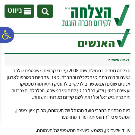
לתפריט
לתוכן
לתפריט
אתר
המרכזי
נגישות
ניווט
פ
האנשים
סר
ראשי
>
האנשים
הצלחה נוסדה בתחילת שנת 2008 על ידי קבוצת משפטנים שלהם
נג
נגיעה והבנה בתחומי הכלכלה והחברה. מאז ועד היום הצטרפו לארגון
אנשים שונים המאפשרים לו לקיים להעניק התייחסות מעמיקה
ועשירה בנסיון וידע בכל הנוגע לתחומי המשפט, הכלכלה, הצרכנות
והחברה בישראל וכל זאת לשם קידום מטרותיו השונות.
כיום מכהנים כחברי הועד המנהל של העמותה, מר בן ציון ציטרין,
המשמש כיו"ר העמותה ועו"ד סתו סער.
עו"ד אלעד מן, משמש כיועצה המשפטי של העמותה.