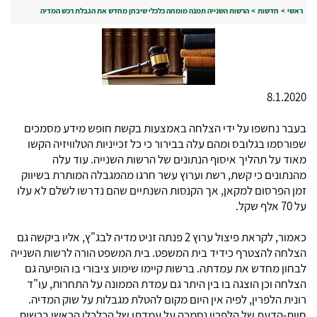
ראשי
>
חדשות
>
הרשות השנייה תמנה מומחה כלכלי שיבחן מחדש את הגבלת רכש המדיה
8.1.2020
בעבר נחשפו על ידי הצלחה באמצעות בקשת חופש מידע מסמכים
שפורסמו בגלובס ומהם עלה בבירור כי כל זכייניות הטלוויזיה הקשו
מאוד על תהליך איסוף הנתונים של הרשות השנייה. עוד עלה
מהנתונים כי קשת, רשת וערוץ עשר חרגו מהמגבלה המותרת בשיווק
זמן הפרסום למקאן, אך הקנסות השנתיים שהם נדרשו לשלם לא עלו
על 70 אלף שקל.
כאמור, לקראת פיצול ערוץ 2 פנתה זניט מדיה לבג"ץ, אליו ביקשה גם
הצלחה להצטרף כידיד בית המשפט. בית המשפט הורה לרשות השנייה
לבחון מחדש את עמדתה. ברשות קיימו שימוע ציבורי בו הופיעה גם
הצלחה וכן הוצגה בו בין היתר גם עמדת הממונה על התחרות, עו"ד
רונית הלפרין, לפיה אין היום מקום להטלת מגבלות על שוק המדיה.
חוות-הדעת של הלפרין נסמכה על עמדתו של הכלכלן הראשי ברשות