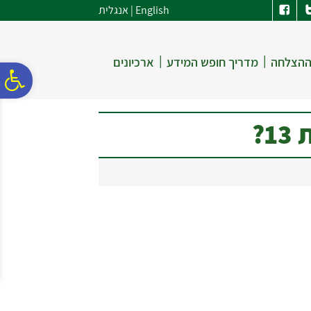
לתפריט
לתוכן
לתפריט
English
|
אנגלית
אתר
המרכזי
נגישות
|
|
ההצלחה
מדריך חופש המידע
ארכיונים
פ
סר
?
נג