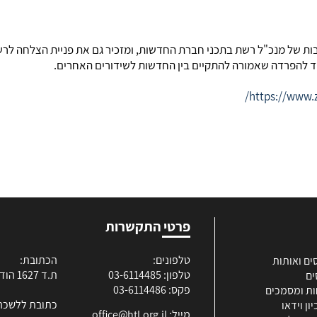
בות של מנכ"ל רשת בתכני חברת החדשות, ומזכיר גם את פניית הצלחה לרש
ד להפרדה שאמורה להתקיים בין החדשות לשידורים האחרים.
/
https://www.
פרטי התקשרות
טלפונים:
הכתובת:
ים ואותות
טלפון: 03-6114485
ת.ד 1627 הוד השרון
ים
פקס: 03-6114486
ות ומסמכים
כתובת ללשכה
ון וידאו
מייל:
office@htl.org.il