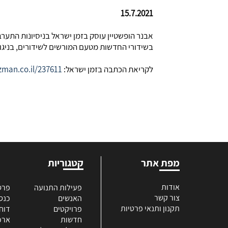
15.7.2021
אבנר הופשטיין עוסק בזמן ישראל בניסיונות התער
בשידורי החדשות מטעם המורשים לשידורים, בניגו
לקריאת הכתבה בזמן ישראל:
zman.co.il/237611
מפת אתר
קטגוריות
אודות
פעילות התנועה
פרס
צור קשר
האנשים
כנס
תקנון ותנאי פרטיות
פרויקטים
דוח
חדשות
ארכי