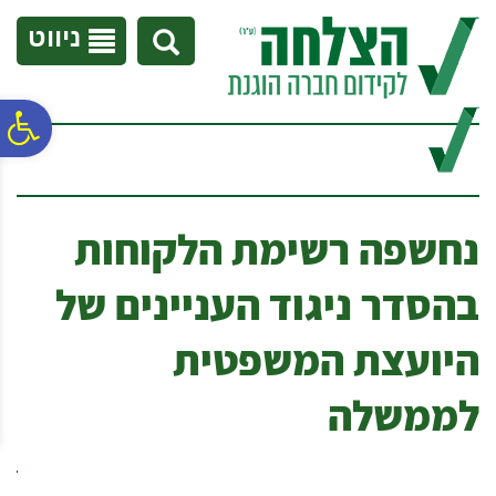
לתפריט
לתוכן
לתפריט
אתר
המרכזי
נגישות
ניווט
פ
סר
נחשפה רשימת הלקוחות
נג
בהסדר ניגוד העניינים של
היועצת המשפטית
לממשלה