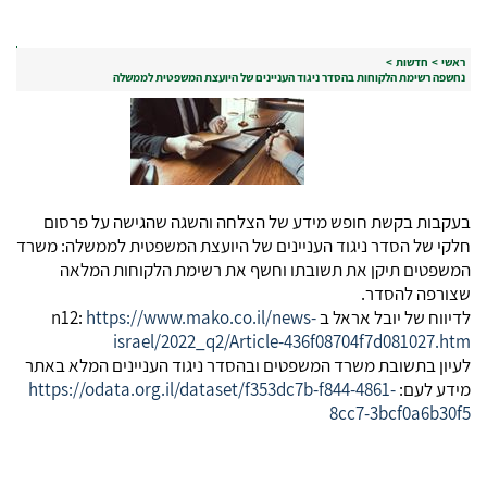
ראשי
>
חדשות
>
נחשפה רשימת הלקוחות בהסדר ניגוד העניינים של היועצת המשפטית לממשלה
בעקבות בקשת חופש מידע של הצלחה והשגה שהגישה על פרסום
חלקי של הסדר ניגוד העניינים של היועצת המשפטית לממשלה: משרד
המשפטים תיקן את תשובתו וחשף את רשימת הלקוחות המלאה
שצורפה להסדר.
לדיווח של יובל אראל ב n12:
https://www.mako.co.il/news-
israel/2022_q2/Article-436f08704f7d081027.htm
לעיון בתשובת משרד המשפטים ובהסדר ניגוד העניינים המלא באתר
מידע לעם:
https://odata.org.il/dataset/f353dc7b-f844-4861-
8cc7-3bcf0a6b30f5